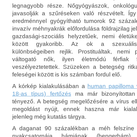
legnagyobb része. Nőgyógyászok, onkológu
javasolják a szűréseken való részvételt. Íg
eredménnyel gyógyítható tumorok 92 százalé
invazív méhnyakrák előfordulása földrajzilag je
gazdasági-szociális helyzetűek, nemi életü
között gyakoribb. Az ok a szexuális
különbségeiben rejlik. Prostituáltak, nemi 
váltogató nők, ilyen életmódú férfiak f
veszélyeztetettek. Szüzeken a betegség ritka
feleségei között is kis számban fordul elő.
A kórkép kialakulásában a
human papilloma 
18-as típus) fertőzés
ma már bizonyítottan 
tényező. A betegség megelőzésére a vírus ell
megoldást nyújt, ennek haszna már kiala
jelenleg még kutatás tárgya.
A daganat 90 százalékban a méh felszíne
nyakcsatornája hámjának (hengerhám) 