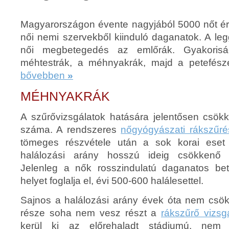
Magyarországon évente nagyjából 5000 nőt ér
női nemi szervekből kiinduló daganatok. A le
női megbetegedés az emlőrák. Gyakorisá
méhtestrák, a méhnyakrák, majd a petefész
bővebben
»
MÉHNYAKRÁK
A szűrővizsgálatok hatására jelentősen csök
száma. A rendszeres
nőgyógyászati rákszűré
tömeges részvétele után a sok korai eset 
halálozási arány hosszú ideig csökkenő t
Jelenleg a nők rosszindulatú daganatos bet
helyet foglalja el, évi 500-600 halálesettel.
Sajnos a halálozási arány évek óta nem csö
része soha nem vesz részt a
rákszűrő vizsg
kerül ki az előrehaladt stádiumú, nem 