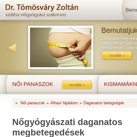
Bemu
Bemutatjuk
Látogassa meg ottho
fényképek és egy rö
helyszínével, hogy
tovább »
NŐI PANASZOK
KISMAMÁKN
tovább »
»
Női panaszok
»
Alhasi fájdalom
»
Daganatos betegségek
Nőgyógyászati daganatos
megbetegedések