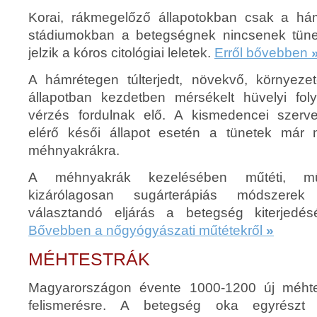
Korai, rákmegelőző állapotokban csak a hám
stádiumokban a betegségnek nincsenek tüne
jelzik a kóros citológiai leletek.
Erről bővebben
A hámrétegen túlterjedt, növekvő, környezet
állapotban kezdetben mérsékelt hüvelyi fol
vérzés fordulnak elő. A kismedencei szerve
elérő késői állapot esetén a tünetek már 
méhnyakrákra.
A méhnyakrák kezelésében műtéti, műt
kizárólagosan sugárterápiás módszerek
választandó eljárás a betegség kiterjedésé
Bővebben a nőgyógyászati műtétekről
»
MÉHTESTRÁK
Magyarországon évente 1000-1200 új méhte
felismerésre. A betegség oka egyrészt 