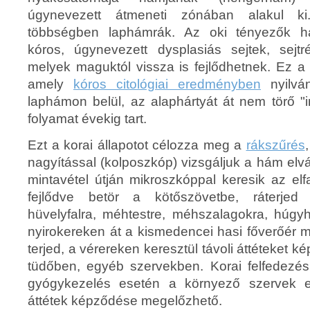
úgynevezett átmeneti zónában alakul ki
többségben laphámrák. Az oki tényezők ha
kóros, úgynevezett dysplasiás sejtek, sejtr
melyek maguktól vissza is fejlődhetnek. Ez a
amely
kóros citológiai eredményben
nyilvá
laphámon belül, az alaphártyát át nem törő "in 
folyamat évekig tart.
Ezt a korai állapotot célozza meg a
rákszűrés
nagyítással (kolposzkóp) vizsgáljuk a hám elvál
mintavétel útján mikroszkóppal keresik az elfa
fejlődve betör a kötőszövetbe, ráterjed 
hüvelyfalra, méhtestre, méhszalagokra, húgyh
nyirokereken át a kismedencei hasi főverőér 
terjed, a vérereken keresztül távoli áttéteket 
tüdőben, egyéb szervekben. Korai felfedezé
gyógykezelés esetén a környező szervek elp
áttétek képződése megelőzhető.