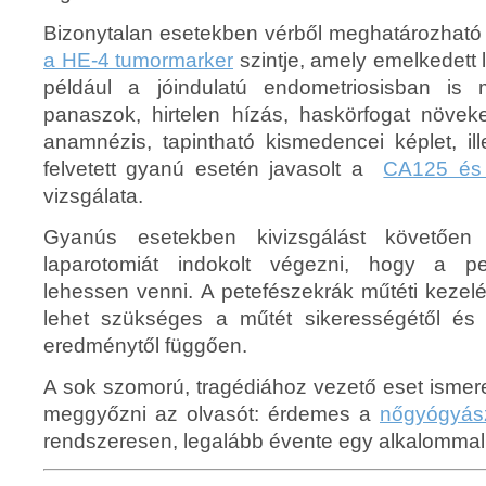
Bizonytalan esetekben vérből meghatározhat
a HE-4 tumormarker
szintje, amely emelkedett 
például a jóindulatú endometriosisban is 
panaszok, hirtelen hízás, haskörfogat növeke
anamnézis, tapintható kismedencei képlet, il
felvetett gyanú esetén javasolt a
CA125 és
vizsgálata.
Gyanús esetekben kivizsgálást követően
laparotomiát indokolt végezni, hogy a pe
lehessen venni. A petefészekrák műtéti kezel
lehet szükséges a műtét sikerességétől és 
eredménytől függően.
A sok szomorú, tragédiához vezető eset ismer
meggyőzni az olvasót: érdemes a
nőgyógyász
rendszeresen, legalább évente egy alkalommal