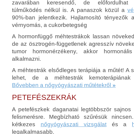
zavarában keresendő, de előfordulhat
túlműködés nélkül is. A panaszok közül a
vé
90%-ban jelentkezik. Hajlamosító tényezők 
vérnyomás, a cukorbetegség
A hormonfüggő méhtestrákok lassan növekedn
de az ösztrogén-függetlenek agresszív növek
tumor hormonérzékeny, akkor hormonális
alkalmazni.
A méhtestrák elsődleges terápiája a műtét! A
lehet, de a méhtestrák kemoterápiának 
Bővebben a nőgyógyászati műtétekről
»
PETEFÉSZEKRÁK
A petefészkek daganatai legtöbbször sajnos
felismerésre. Megbízható szűrésük nincse
kétkezes
nőgyógyászati vizsgálat
és a
legalkalmasabb.