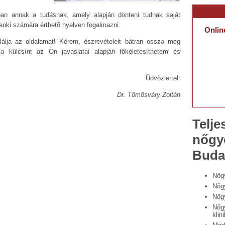
an annak a tudásnak, amely alapján dönteni tudnak saját
enki számára érthető nyelven fogalmazni.
Onlin
lja az oldalamat! Kérem, észrevételeit bátran ossza meg
a külcsínt az Ön javaslatai alapján tökéletesíthetem és
Üdvözlettel:
Dr. Tömösváry Zoltán
Telje
nőgyó
Buda
Nőg
Nőgy
Nőg
Nőg
klin