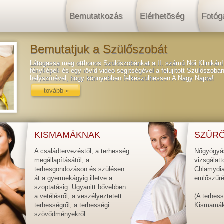
Bemutatkozás
Elérhetõség
Fotóg
Bemutatjuk a Szülőszobát
Látogassa meg otthonos Szülőszobánkat a II. számú Női Klinikán! 
fényképek és egy rövid videó segítségével a felújított Szülőszob
helyszínével, hogy könnyebben felkészülhessen A Nagy Napra!
tovább »
KISMAMÁKNAK
SZŰRŐ
A családtervezéstől, a terhesség
Nőgyógyás
megállapításától, a
vizsgálat
terhesgondozáson és szülésen
Chlamydia,
át a gyermekágyig illetve a
emlőszűré
szoptatásig. Ugyanitt bővebben
a vetélésről, a veszélyeztetett
(A terhess
terhességről, a terhességi
Kismamákn
szövődményekről…