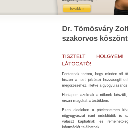
tovább »
Dr. Tömösváry Zol
szakorvos köszönti
TISZTELT HÖLGYEM!
LÁTOGATÓ!
Fontosnak tartom, hogy minden nő tö
hiszen a test jelzései hozzásegíthet
megőrzéséhez, illetve a gyógyulásához
Honlapom azoknak a nőknek készült, a
érezni magukat a testükben.
Ezen oldalakon a pácienseimen kívü
nőgyógyászat iránt érdeklődők is s
választ kaphatnak és remélhetől
információt találhatnak.