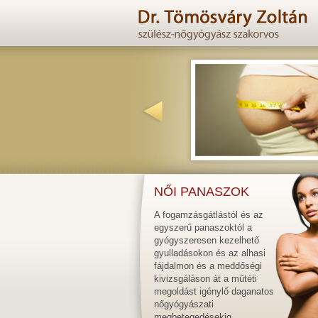
NŐI PANASZOK
A fogamzásgátlástól és az
egyszerű panaszoktól a
gyógyszeresen kezelhető
gyulladásokon és az alhasi
fájdalmon és a meddőségi
kivizsgáláson át a műtéti
megoldást igénylő daganatos
nőgyógyászati
megbetegedésekig…