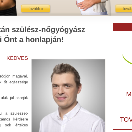
tovább »
továb
tán szülész-nőgyógyász
 Önt a honlapján!
 KEDVES
rődjön magával,
ik őt egészsége
.
M
kik jól akarják
l a szülészet-
TO
zámos kérdésre
eg sok értékes