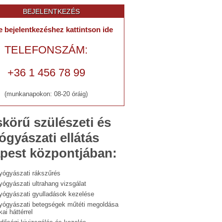
BEJELENTKEZÉS
e bejelentkezéshez kattintson ide
TELEFONSZÁM:
+36 1 456 78 99
(munkanapokon: 08-20 óráig)
skörű szülészeti és
gyászati ellátás
pest központjában:
yógyászati rákszűrés
ógyászati ultrahang vizsgálat
yógyászati gyulladások kezelése
yógyászati betegségek műtéti megoldása
ikai háttérrel