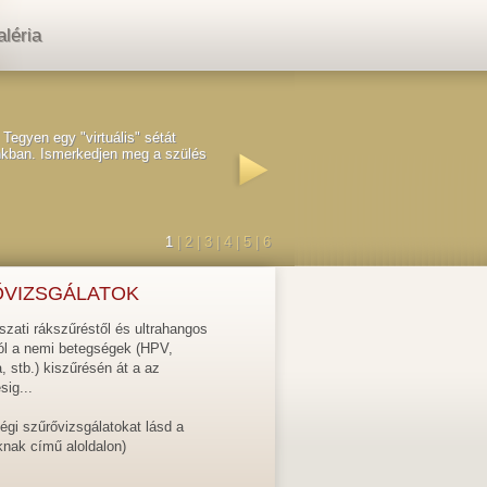
aléria
Tegyen egy "virtuális" sétát
S
ánkban. Ismerkedjen meg a szülés
g
f
1
|
2
|
3
|
4
|
5
|
6
VIZSGÁLATOK
zati rákszűréstől és ultrahangos
tól a nemi betegségek (HPV,
 stb.) kiszűrésén át a az
sig...
égi szűrővizsgálatokat lásd a
ak című aloldalon)