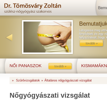
Bemu
Bemutatjuk
Látogassa meg ottho
fényképek és egy rö
helyszínével, hogy
tovább »
NŐI PANASZOK
KISMAMÁKN
tovább »
»
Szűrővizsgálatok
»
Általános nőgyógyászati vizsgálat
Nőgyógyászati vizsgálat