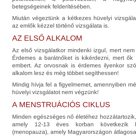
betegségeinek felderítésében.
Miután végeztünk a kétkezes hüvelyi vizsgála
az emlők kézzel történő vizsgálata is.
AZ ELSŐ ALKALOM
Az első vizsgálatkor mindenki izgul, mert nem t
Érdemes a barátnőket is kikérdezni, mert ők
embert. Az orvosnak is érdemes ilyenkor szó
alkalom lesz és még többet segíthessen!
Mindig hívja fel a figyelmemet, amennyiben mé
hüvelyi vizsgálatot nem végzünk!
A MENSTRUÁCIÓS CIKLUS
Minden egészséges nő életéhez hozzátartozik,
amely 12-13 éves korban következik b
(menopauza), amely Magyarországon átlagosan