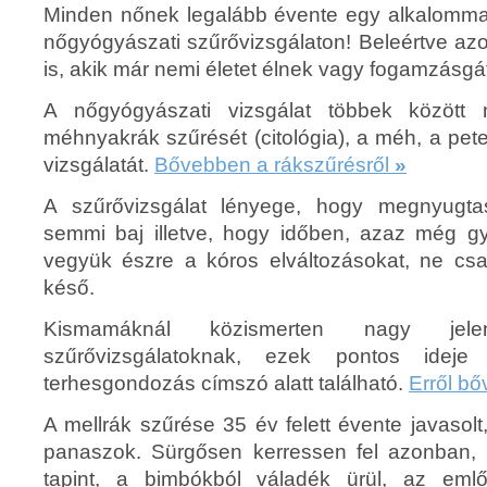
Minden nőnek legalább évente egy alkalommal 
nőgyógyászati szűrővizsgálaton! Beleértve azok
is, akik már nemi életet élnek vagy fogamzásgát
A nőgyógyászati vizsgálat többek között 
méhnyakrák szűrését (citológia), a méh, a pe
vizsgálatát.
Bővebben a rákszűrésről
»
A szűrővizsgálat lényege, hogy megnyugta
semmi baj illetve, hogy időben, azaz még gy
vegyük észre a kóros elváltozásokat, ne cs
késő.
Kismamáknál közismerten nagy je
szűrővizsgálatoknak, ezek pontos ideje
terhesgondozás címszó alatt található.
Erről b
A mellrák szűrése 35 év felett évente javasol
panaszok. Sürgősen kerressen fel azonban,
tapint, a bimbókból váladék ürül, az eml