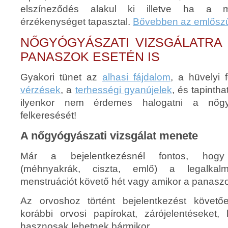
elszíneződés alakul ki illetve ha a me
érzékenységet tapasztal.
Bővebben az emlőszű
NŐGYÓGYÁSZATI VIZSGÁLATRA
PANASZOK ESETÉN IS
Gyakori tünet az
alhasi fájdalom
, a hüvelyi 
vérzések
, a
terhességi gyanújelek
, és tapintha
ilyenkor nem érdemes halogatni a nőgyó
felkeresését!
A nőgyógyászati vizsgálat menete
Már a bejelentkezésnél fontos, hogy s
(méhnyakrák, ciszta, emlő) a legalka
menstruációt követő hét vagy amikor a panasz
Az orvoshoz történt bejelentkezést követ
korábbi orvosi papírokat, zárójelentéseket, 
hasznosak lehetnek bármikor.