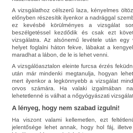
A vizsgálathoz célszerű laza, kényelmes öltö
előnyben részesítik ilyenkor a nadrággal szem
ez kevésbé körülményes a vizsgálat sor
beszélgetéssel kezdődik és csak ezt köve
vizsgálatra. Az alsónemű levétele után egy v
helyet foglalni háton fekve, lábakat a kengye
maradhat a lábon, de le is lehet venni.
A vizsgálóasztalon eleinte furcsa érzés feküd
után már mindenki megtanulja, hogyan lehet 
mert ilyenkor a legkönnyebb a vizsgálat min
orvos számára. Ha valaki izgalmában na
lehetetlenné is válhat a nőgyógyászati vizsgálat
A lényeg, hogy nem szabad izgulni!
Ha viszont valami kellemetlen, ezt feltétl
jelentősége lehet annak, hogy hol fáj, illetv