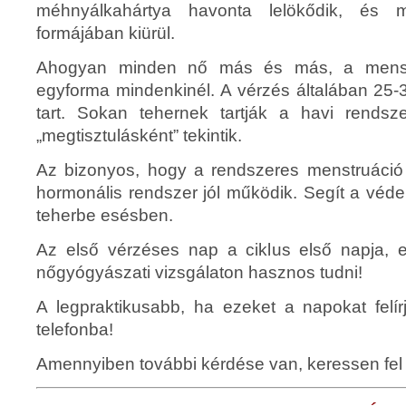
méhnyálkahártya havonta lelökődik, és m
formájában kiürül.
Ahogyan minden nő más és más, a menstr
egyforma mindenkinél. A vérzés általában 25-
tart. Sokan tehernek tartják a havi rendsz
„megtisztulásként” tekintik.
Az bizonyos, hogy a rendszeres menstruáció a
hormonális rendszer jól működik. Segít a véd
teherbe esésben.
Az első vérzéses nap a ciklus első napja, 
nőgyógyászati vizsgálaton hasznos tudni!
A legpraktikusabb, ha ezeket a napokat felí
telefonba!
Amennyiben további kérdése van, keressen fel