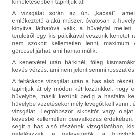
kíméletesebben tapintjuk át!
A vizsgálat során az ún. „kacsát”, ame
emlékeztető alakú műszer, óvatosan a hüvel
kinyitva láthatóvá válik a hüvelyfal mellet
területről egy kis pálcikával veszünk kenetet r
nem szokott kellemetlen lenni, maximum 
görccsel járhat, ami hamar múlik.
A kenetvétel után bárkinél, főleg kismamákn
kevés vérzés, ami nem jelent semmi rosszat és
A feltárásos vizsgálat után a has alsó részé
tapintjuk át oly módon két kezünkkel, hogy e
hüvelybe, másik kezünk pedig a hasfalra kerü
hüvelybe vezetésekor mély levegőt kell venni,
vizsgálat. Legtöbbször sikosítót vagy olaj
kevésbé kellemetlen beavatkozás érdekében. 
segít a has alsó részének vizsgálatában, k
petefészkek, a petevezetők, a húgyh