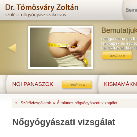
Bemu
Bemutatjuk
Látogassa meg ottho
fényképek és egy rö
helyszínével, hogy
tovább »
NŐI PANASZOK
KISMAMÁKN
tovább »
»
Szűrővizsgálatok
»
Általános nőgyógyászati vizsgálat
Nőgyógyászati vizsgálat