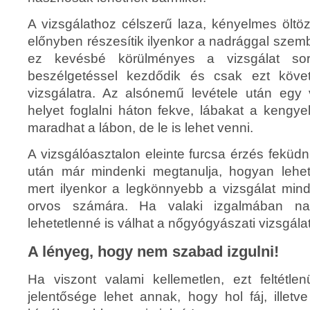
A vizsgálathoz célszerű laza, kényelmes öltö
előnyben részesítik ilyenkor a nadrággal szem
ez kevésbé körülményes a vizsgálat sor
beszélgetéssel kezdődik és csak ezt köve
vizsgálatra. Az alsónemű levétele után egy v
helyet foglalni háton fekve, lábakat a kengye
maradhat a lábon, de le is lehet venni.
A vizsgálóasztalon eleinte furcsa érzés feküd
után már mindenki megtanulja, hogyan lehet 
mert ilyenkor a legkönnyebb a vizsgálat min
orvos számára. Ha valaki izgalmában na
lehetetlenné is válhat a nőgyógyászati vizsgálat
A lényeg, hogy nem szabad izgulni!
Ha viszont valami kellemetlen, ezt feltétl
jelentősége lehet annak, hogy hol fáj, illetv