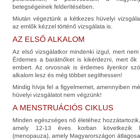
betegségeinek felderítésében.
Miután végeztünk a kétkezes hüvelyi vizsgála
az emlők kézzel történő vizsgálata is.
AZ ELSŐ ALKALOM
Az első vizsgálatkor mindenki izgul, mert nem t
Érdemes a barátnőket is kikérdezni, mert ők
embert. Az orvosnak is érdemes ilyenkor szó
alkalom lesz és még többet segíthessen!
Mindig hívja fel a figyelmemet, amennyiben mé
hüvelyi vizsgálatot nem végzünk!
A MENSTRUÁCIÓS CIKLUS
Minden egészséges nő életéhez hozzátartozik,
amely 12-13 éves korban következik b
(menopauza), amely Magyarországon átlagosan