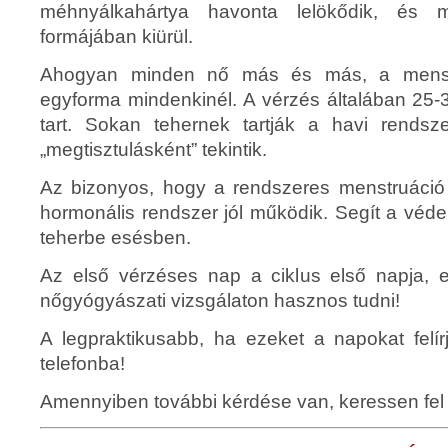
méhnyálkahártya havonta lelökődik, és m
formájában kiürül.
Ahogyan minden nő más és más, a menstr
egyforma mindenkinél. A vérzés általában 25-
tart. Sokan tehernek tartják a havi rendsz
„megtisztulásként” tekintik.
Az bizonyos, hogy a rendszeres menstruáció a
hormonális rendszer jól működik. Segít a véd
teherbe esésben.
Az első vérzéses nap a ciklus első napja, 
nőgyógyászati vizsgálaton hasznos tudni!
A legpraktikusabb, ha ezeket a napokat felí
telefonba!
Amennyiben további kérdése van, keressen fel