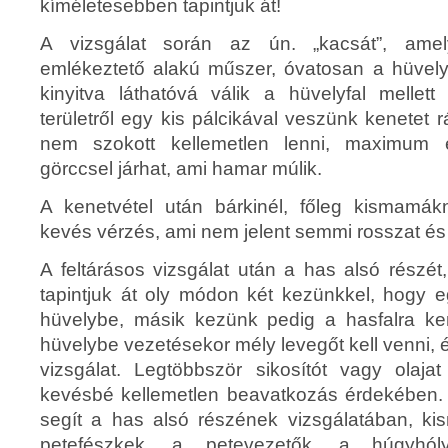
kíméletesebben tapintjuk át!
A vizsgálat során az ún. „kacsát”, ame
emlékeztető alakú műszer, óvatosan a hüvel
kinyitva láthatóvá válik a hüvelyfal mellet
területről egy kis pálcikával veszünk kenetet r
nem szokott kellemetlen lenni, maximum 
görccsel járhat, ami hamar múlik.
A kenetvétel után bárkinél, főleg kismamákn
kevés vérzés, ami nem jelent semmi rosszat és
A feltárásos vizsgálat után a has alsó részé
tapintjuk át oly módon két kezünkkel, hogy e
hüvelybe, másik kezünk pedig a hasfalra kerü
hüvelybe vezetésekor mély levegőt kell venni,
vizsgálat. Legtöbbször sikosítót vagy olaj
kevésbé kellemetlen beavatkozás érdekében. 
segít a has alsó részének vizsgálatában, k
petefészkek, a petevezetők, a húgyh