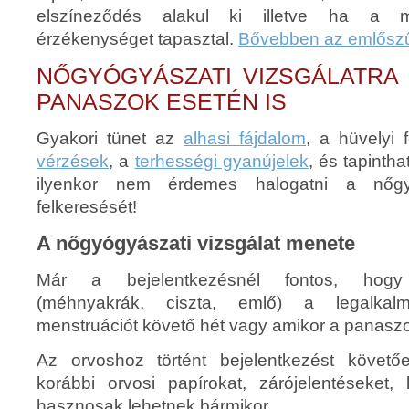
elszíneződés alakul ki illetve ha a me
érzékenységet tapasztal.
Bővebben az emlőszű
NŐGYÓGYÁSZATI VIZSGÁLATRA
PANASZOK ESETÉN IS
Gyakori tünet az
alhasi fájdalom
, a hüvelyi 
vérzések
, a
terhességi gyanújelek
, és tapintha
ilyenkor nem érdemes halogatni a nőgyó
felkeresését!
A nőgyógyászati vizsgálat menete
Már a bejelentkezésnél fontos, hogy s
(méhnyakrák, ciszta, emlő) a legalka
menstruációt követő hét vagy amikor a panasz
Az orvoshoz történt bejelentkezést követ
korábbi orvosi papírokat, zárójelentéseket, 
hasznosak lehetnek bármikor.