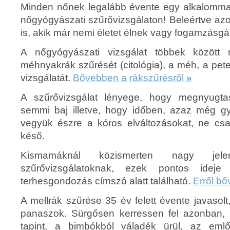
Minden nőnek legalább évente egy alkalommal 
nőgyógyászati szűrővizsgálaton! Beleértve azok
is, akik már nemi életet élnek vagy fogamzásgát
A nőgyógyászati vizsgálat többek között 
méhnyakrák szűrését (citológia), a méh, a pe
vizsgálatát.
Bővebben a rákszűrésről
»
A szűrővizsgálat lényege, hogy megnyugta
semmi baj illetve, hogy időben, azaz még gy
vegyük észre a kóros elváltozásokat, ne cs
késő.
Kismamáknál közismerten nagy je
szűrővizsgálatoknak, ezek pontos ideje
terhesgondozás címszó alatt található.
Erről b
A mellrák szűrése 35 év felett évente javasol
panaszok. Sürgősen kerressen fel azonban,
tapint, a bimbókból váladék ürül, az eml