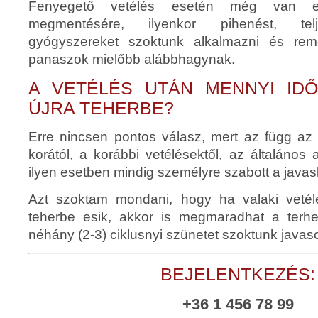
Fenyegető vetélés esetén még van e
megmentésére, ilyenkor pihenést, tel
gyógyszereket szoktunk alkalmazni és re
panaszok mielőbb alábbhagynak.
A VETÉLÉS UTÁN MENNYI ID
ÚJRA TEHERBE?
Erre nincsen pontos válasz, mert az függ az 
korától, a korábbi vetélésektől, az általános a
ilyen esetben mindig személyre szabott a javasl
Azt szoktam mondani, hogy ha valaki vetél
teherbe esik, akkor is megmaradhat a terhe
néhány (2-3) ciklusnyi szünetet szoktunk javas
BEJELENTKEZÉS:
+36 1 456 78 99