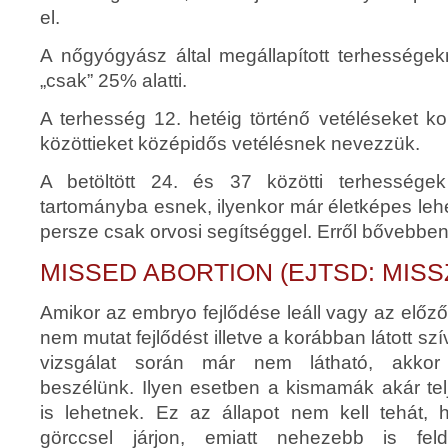
el.
A nőgyógyász által megállapított terhessége
„csak” 25% alatti.
A terhesség 12. hetéig történő vetéléseket ko
közöttieket középidős vetélésnek nevezzük.
A betöltött 24. és 37 közötti terhessége
tartományba esnek, ilyenkor már életképes lehet
persze csak orvosi segítséggel. Erről bővebb
MISSED ABORTION (EJTSD: MIS
Amikor az embryo fejlődése leáll vagy az előz
nem mutat fejlődést illetve a korábban látott s
vizsgálat során már nem látható, akkor 
beszélünk. Ilyen esetben a kismamák akár te
is lehetnek. Ez az állapot nem kell tehát,
görccsel járjon, emiatt nehezebb is fel