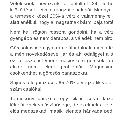
Vetélésnek nevezzük a betöltött 24. terh
kilökődését illetve a magzat elhalását. Megnyug
a terhesek közel 20%-a vérzik valamennyire
alatt anélkül, hogy a magzatnak bármi baja tört
Nem kell rögtön rosszra gondolni, ha a vér
gyengébb és nem darabos, a váladék nem piro
Görcsök is igen gyakran előfordulnak, mert a
a méh növekedésével jár és aki odafigyel a te
ezt a feszülést /menstruációszerű görcsöt/, 
akkor nem jelent problémát. Magnesi
csökkentheti a görcsös panaszokat.
Sajnos a fogamzások 65-70%-a végződik vetél
szám csalóka!
Termékeny pároknál egy ciklus során köz
létrejöttének valószínűsége, de ezeknek a fe
előtt megszakad, másik jelentős hányada pedi