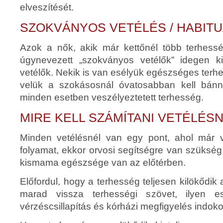
elveszítését.
SZOKVÁNYOS VETÉLÉS / HABITU
Azok a nők, akik már kettőnél több terhesség
úgynevezett „szokványos vetélők” idegen kif
vetélők. Nekik is van esélyük egészséges terhe
velük a szokásosnál óvatosabban kell bánn
minden esetben veszélyeztetett terhesség.
MIRE KELL SZÁMÍTANI VETÉLÉS
Minden vetélésnél van egy pont, ahol már vi
folyamat, ekkor orvosi segítségre van szükség
kismama egészsége van az előtérben.
Előfordul, hogy a terhesség teljesen kilökődi
marad vissza terhességi szövet, ilyen e
vérzéscsillapítás és kórházi megfigyelés indokol