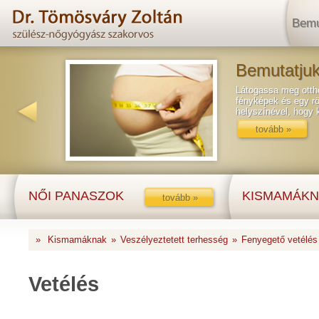
Bemu
Bemutatjuk
Látogassa meg ottho
fényképek és egy rö
helyszínével, hogy
tovább »
NŐI PANASZOK
KISMAMÁKN
tovább »
»
Kismamáknak
»
Veszélyeztetett terhesség
»
Fenyegető vetélés
Vetélés