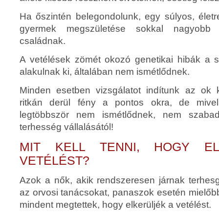
Ha őszintén belegondolunk, egy súlyos, életr
gyermek megszületése sokkal nagyobb
családnak.
A vetélések zömét okozó genetikai hibák a 
alakulnak ki, általában nem ismétlődnek.
Minden esetben vizsgálatot indítunk az ok k
ritkán derül fény a pontos okra, de mive
legtöbbször nem ismétlődnek, nem szabad
terhesség vállalásától!
MIT KELL TENNI, HOGY E
VETÉLÉST?
Azok a nők, akik rendszeresen járnak terhesg
az orvosi tanácsokat, panaszok esetén mielőb
mindent megtettek, hogy elkerüljék a vetélést.