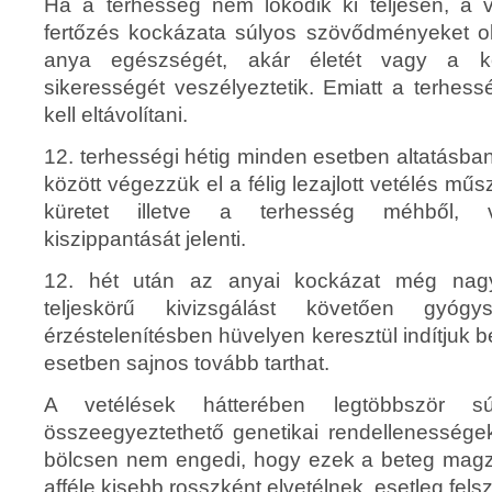
Ha a terhesség nem lökődik ki teljesen, a 
fertőzés kockázata súlyos szövődményeket o
anya egészségét, akár életét vagy a kö
sikerességét veszélyeztetik. Emiatt a terhess
kell eltávolítani.
12. terhességi hétig minden esetben altatásba
között végezzük el a félig lezajlott vetélés mű
küretet illetve a terhesség méhből, 
kiszippantását jelenti.
12. hét után az anyai kockázat még nagyo
teljeskörű kivizsgálást követően gyógys
érzéstelenítésben hüvelyen keresztül indítjuk be
esetben sajnos tovább tarthat.
A vetélések hátterében legtöbbször sú
összeegyeztethető genetikai rendellenességek
bölcsen nem engedi, hogy ezek a beteg magzat
afféle kisebb rosszként elvetélnek, esetleg fels