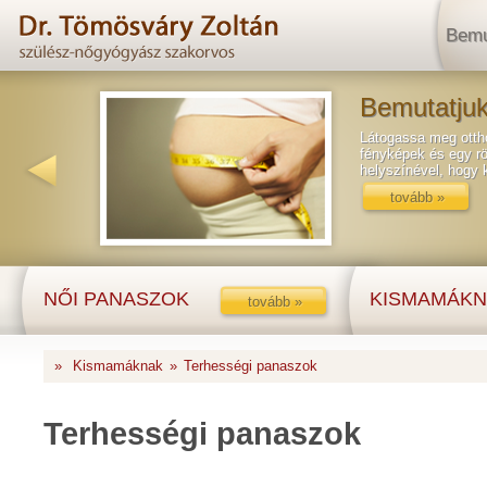
Bemu
Bemutatjuk
Látogassa meg ottho
fényképek és egy rö
helyszínével, hogy
tovább »
NŐI PANASZOK
KISMAMÁKN
tovább »
»
Kismamáknak
»
Terhességi panaszok
Terhességi panaszok