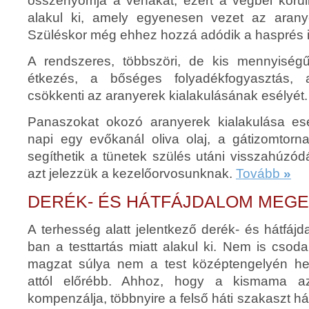
összenyomja a vénákat, ezért a végbél körü
alakul ki, amely egyenesen vezet az aran
Szüléskor még ehhez hozzá adódik a hasprés i
A rendszeres, többszöri, de kis mennyiség
étkezés, a bőséges folyadékfogyasztás, 
csökkenti az aranyerek kialakulásának esélyét.
Panaszokat okozó aranyerek kialakulása ese
napi egy evőkanál oliva olaj, a gátizomtorna
segíthetik a tünetek szülés utáni visszahúzó
azt jelezzük a kezelőorvosunknak.
Tovább
»
DERÉK- ÉS HÁTFÁJDALOM MEG
A terhesség alatt jelentkező derék- és hátfá
ban a testtartás miatt alakul ki. Nem is cso
magzat súlya nem a test középtengelyén he
attól előrébb. Ahhoz, hogy a kismama az 
kompenzálja, többnyire a felső háti szakaszt há