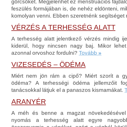
görcsöket. Megjelenhet ez menstruációs fájdalo
feszülés formájában is, de nehéz eldönteni, mi
komolyan venni. Ebben szeretnénk segítséget 
VÉRZÉS A TERHESSÉG ALATT
A terhesség alatt jelentkező vérzés mindig ij
kiderül, hogy nincsen nagy baj. Mikor lehet
azonnal orvoshoz fordulni?
Tovább
»
VIZESEDÉS – ÖDÉMA
Miért nem jön rám a cipő? Miért szorít a g
ödéma? A terhességi ödéma jellemzőit fog
tanácsokkal látjuk el a panaszos kismamákat.
ARANYÉR
A méh és benne a magzat növekedésével 
nyomás a terhesség alatt egyre nagyob