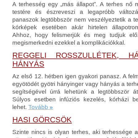
A terhesség egy „más állapot”. A terhes nő 
testére és észreveszi a legapróbb változ
panaszok legtöbbször nem veszélyeztetik a t
kórképek esetében akár hirtelen állapotrom
Ahhoz, hogy felismerjük és meg tudjuk elő
megismerkedni ezekkel a komplikációkkal.
REGGELI ROSSZULLÉTEK, H
HÁNYÁS
Az első 12. hétben igen gyakori panasz. A fel
egyötödét gyötri hányinger vagy hányás a terh
segítségével úrrá lehetünk a legtöbbször á
Súlyos esetben infúziós kezelés, kórházi be
lehet.
Tovább
»
HASI GÖRCSÖK
Szinte nincs is olyan terhes, aki terhessége a