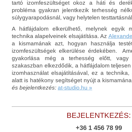
tartó izomfeszültséget okoz a háti és deré
probléma gyakran jelentkezik terhesség nélkü
súlygyarapodásnál, vagy helytelen testtartásnál
A hátfájdalom elkerülhető, melynek egyik 
technika alapelveinek elsajátítása. Az
Alexande
a kismamának azt, hogyan használja testé
izomfeszültségek elkerülése érdekében. A
gyakorlása még a terhesség előtt, vagy 
szakaszban elkezdődik, a hátfájdalom teljesen 
izomhasználat elsajátításával, ez a technika
alatt is hatékony segítséget nyújt a kismamán
és bejelentkezés:
at-studio.hu »
BEJELENTKEZÉS:
+36 1 456 78 99