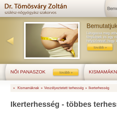
Bemu
Bemutatjuk
Látogassa meg ottho
fényképek és egy rö
helyszínével, hogy
tovább »
NŐI PANASZOK
KISMAMÁKN
tovább »
»
Kismamáknak
»
Veszélyeztetett terhesség
»
Ikerterhesség
Ikerterhesség - többes terhe