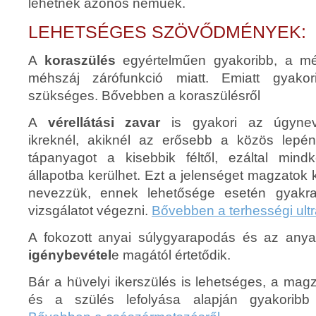
lehetnek azonos neműek.
LEHETSÉGES SZÖVŐDMÉNYEK:
A
koraszülés
egyértelműen gyakoribb, a mé
méhszáj zárófunkció miatt. Emiatt gyakor
szükséges. Bővebben a koraszülésről
A
vérellátási zavar
is gyakori az úgyneve
ikreknél, akiknél az erősebb a közös lepén
tápanyagot a kisebbik féltől, ezáltal mind
állapotba kerülhet. Ezt a jelenséget magzatok k
nevezzük, ennek lehetősége esetén gyakra
vizsgálatot végezni.
Bővebben a terhességi ult
A fokozott anyai súlygyarapodás és az any
igénybevétel
e magától értetődik.
Bár a hüvelyi ikerszülés is lehetséges, a ma
és a szülés lefolyása alapján gyakoribb