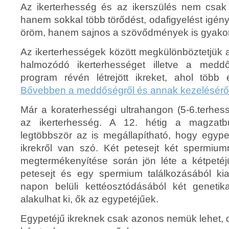
Az ikerterhesség és az ikerszülés nem csak 
hanem sokkal több törődést, odafigyelést igén
öröm, hanem sajnos a szövődmények is gyakori
Az ikerterhességek között megkülönböztetjük 
halmozódó ikerterhességet illetve a meddő
program révén létrejött ikreket, ahol több 
Bővebben a meddőségről és annak kezelésérő
Már a koraterhességi ultrahangon (5-6.terhess
az ikerterhesség. A 12. hétig a magzatbu
legtöbbször az is megállapítható, hogy egype
ikrekről van szó. Két petesejt két spermium
megtermékenyítése során jön léte a kétpetéj
petesejt és egy spermium találkozásából ki
napon belüli kettéosztódásából két genetik
alakulhat ki, ők az egypetéjűek.
Egypetéjű ikreknek csak azonos nemük lehet, de