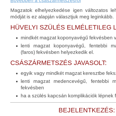
Bővebben a császármetszésről
Magzatok elhelyezkedése igen változatos le
módját is ez alapján választjuk meg leginkább.
HÜVELYI SZÜLÉS ELMÉLETILEG 
mindkét magzat koponyavégű fekvésben 
lenti magzat koponyavégű, fentebbi 
(faros) fekvésben helyezkedik el.
CSÁSZÁRMETSZÉS JAVASOLT:
egyik vagy mindkét magzat keresztbe feks
lenti magzat medencevégű, fentebbi 
fekvésben
ha a szülés kapcsán komplikációk lépnek f
BEJELENTKEZÉS: