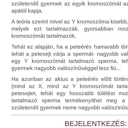
születendő gyermek az egyik kromoszómát az
apától kapja.
A teória szerint mivel az Y kromoszóma kiseb
melyek ezt tartalmazzák, gyorsabban mo
kromoszómát tartalmazók.
Tehát ez alapján, ha a peteérés hamarabb tört
tehát a petesejt várja a spermát- nagyobb va
egy Y kromoszómát tartalmazó sperma, teh
gyermek nagyobb valószínűséggel lesz fiú...
Ha azonban az aktus a peteérés előtt törté
(mind az X, mind az Y kromoszómát tarta
petesejtet, tehát egy hosszabb túlélést m
tartalmazó sperma termékenyíthet meg a p
születendő gyermek neme nagyobb valószínűség
BEJELENTKEZÉS: