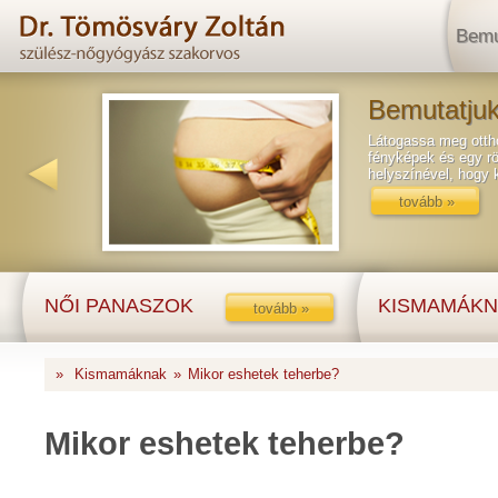
Bemu
Bemutatjuk
Látogassa meg ottho
fényképek és egy rö
helyszínével, hogy
tovább »
NŐI PANASZOK
KISMAMÁKN
tovább »
»
Kismamáknak
»
Mikor eshetek teherbe?
Mikor eshetek teherbe?