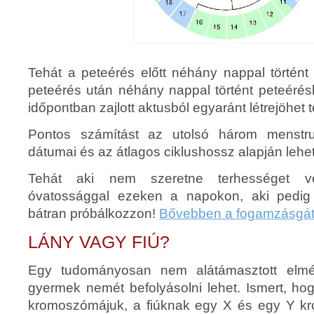
Tehát a peteérés előtt néhány nappal történt eg
peteérés után néhány nappal történt peteérésb
időpontban zajlott aktusból egyaránt létrejöhet 
Pontos számítást az utolsó három menstru
dátumai és az átlagos ciklushossz alapján lehe
Tehát aki nem szeretne terhességet vé
óvatossággal ezeken a napokon, aki pedig 
bátran próbálkozzon!
Bővebben a fogamzásgátl
LÁNY VAGY FIÚ?
Egy tudományosan nem alátámasztott elmél
gyermek nemét befolyásolni lehet. Ismert, ho
kromoszómájuk, a fiúknak egy X és egy Y k