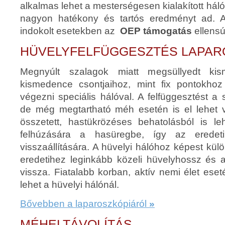
alkalmas lehet a mesterségesen kialakított háló
nagyon hatékony és tartós eredményt ad. 
indokolt esetekben az
OEP támogatás
ellensú
HÜVELYFELFÜGGESZTÉS LAPAR
Megnyúlt szalagok miatt megsüllyedt ki
kismedence csontjaihoz, mint fix pontokhoz 
végezni speciális hálóval. A felfüggesztést a 
de még megtartható méh esetén is el lehet 
összetett, hastükrözéses behatolásból is 
felhúzására a hasüregbe, így az eredeti
visszaállítására. A hüvelyi hálóhoz képest kü
eredetihez leginkább közeli hüvelyhossz és a
vissza. Fiatalabb korban, aktív nemi élet es
lehet a hüvelyi hálónál.
Bővebben a laparoszkópiáról
»
MÉHELTÁVOLÍTÁS