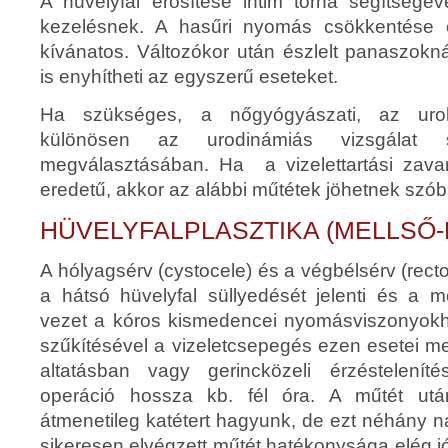
A hüvelyfal erősítése intim torna segítségé
kezelésnek. A hasűri nyomás csökkentése c
kívánatos. Változókor után észlelt panaszokn
is enyhítheti az egyszerű eseteket.
Ha szükséges, a nőgyógyászati, az uroló
különösen az urodinámiás vizsgálat 
megválasztásában. Ha a vizelettartási zava
eredetű, akkor az alábbi műtétek jöhetnek szób
HÜVELYFALPLASZTIKA (MELLSŐ-
A hólyagsérv (cystocele) és a végbélsérv (rectoc
a hátsó hüvelyfal süllyedését jelenti és a m
vezet a kóros kismedencei nyomásviszonyokh
szűkítésével a vizeletcsepegés ezen esetei m
altatásban vagy gerincközeli érzéstelení
operáció hossza kb. fél óra. A műtét ut
átmenetileg katétert hagyunk, de ezt néhány nap
sikeresen elvégzett műtét hatékonysága elég j