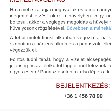
Ha a méh szalagjai megnyúltak és a méh annyir
idegentest érzést okoz a hüvelyben vagy ne
boltosul, akkor a végleges megoldás a hüvelyi m
hüvelycsonk rögzítésével.
Bővebben a méheltáv
A többi műtéti típust ritkábban végezzük, ha 
szabottan a páciens alkata és a panaszok jell
végezzük el.
Fontos tudni tehát, hogy a vizelet elcsepeg
jelenség és az életkortól függetlenül léteznek
egyes esetre! Panasz esetén az első lépés a ki
BEJELENTKEZÉS:
+36 1 456 78 99