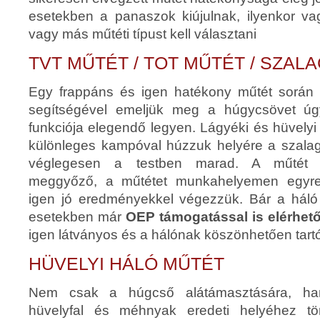
esetekben a panaszok kiújulnak, ilyenkor vag
vagy más műtéti típust kell választani
TVT MŰTÉT / TOT MŰTÉT / SZAL
Egy frappáns és igen hatékony műtét során 
segítségével emeljük meg a húgycsövet úg
funkciója elegendő legyen. Lágyéki és hüvely
különleges kampóval húzzuk helyére a szalag
véglegesen a testben marad. A műtét 
meggyőző, a műtétet munkahelyemen egyr
igen jó eredményekkel végezzük. Bár a háló 
esetekben már
OEP támogatással is elérhet
igen látványos és a hálónak köszönhetően tart
HÜVELYI HÁLÓ MŰTÉT
Nem csak a húgcső alátámasztására, ha
hüvelyfal és méhnyak eredeti helyéhez tör