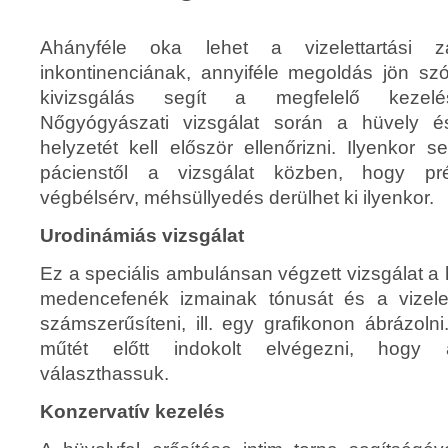
Ahányféle oka lehet a vizelettartási 
inkontinenciának, annyiféle megoldás jön sz
kivizsgálás segít a megfelelő kezelés
Nőgyógyászati vizsgálat során a hüvely 
helyzetét kell először ellenőrizni. Ilyenkor s
pácienstől a vizsgálat közben, hogy prés
végbélsérv, méhsüllyedés derülhet ki ilyenkor.
Urodinámiás vizsgálat
Ez a speciális ambulánsan végzett vizsgálat a 
medencefenék izmainak tónusát és a vizele
számszerűsíteni, ill. egy grafikonon ábrázol
műtét előtt indokolt elvégezni, hogy a
választhassuk.
Konzervatív kezelés