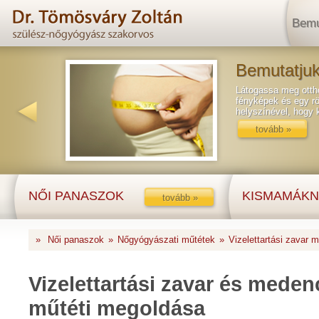
Bemu
Bemutatjuk
Látogassa meg ottho
fényképek és egy rö
helyszínével, hogy
tovább »
NŐI PANASZOK
KISMAMÁKN
tovább »
»
Női panaszok
»
Nőgyógyászati műtétek
»
Vizelettartási zavar 
Vizelettartási zavar és mede
műtéti megoldása