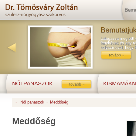
Bemu
Bemutatjuk
Látogassa meg ottho
fényképek és egy rö
helyszínével, hogy
tovább »
NŐI PANASZOK
KISMAMÁKN
tovább »
»
Női panaszok
»
Meddőség
Meddőség