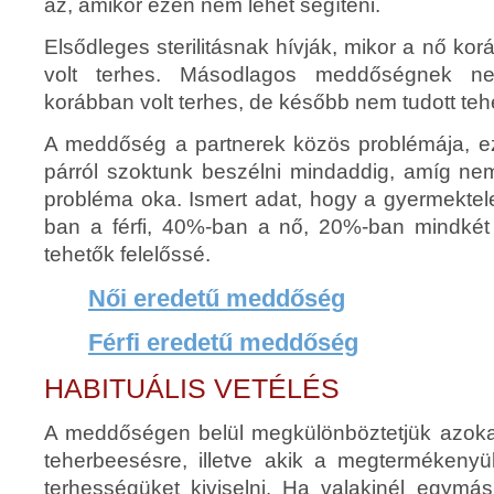
az, amikor ezen nem lehet segíteni.
Elsődleges sterilitásnak hívják, mikor a nő 
volt terhes. Másodlagos meddőségnek ne
korábban volt terhes, de később nem tudott teh
A meddőség a partnerek közös problémája, e
párról szoktunk beszélni mindaddig, amíg nem
probléma oka. Ismert adat, hogy a gyermekte
ban a férfi, 40%-ban a nő, 20%-ban mindkét 
tehetők felelőssé.
Női eredetű meddőség
Férfi eredetű meddőség
HABITUÁLIS VETÉLÉS
A meddőségen belül megkülönböztetjük azoka
teherbeesésre, illetve akik a megtermékeny
terhességüket kiviselni. Ha valakinél egymás