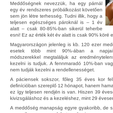
Meddőségnek nevezzük, ha egy párnál
egy év rendszeres próbálkozást követően
sem jön létre terhesség. Tudni illik, hogy a
teljesen egészséges pároknál is – 1 év
alatt – csak 80-85%-ban sikerül teherbe
esni! Ez az érték két év alatt is csak 90% köré 
Magyarországon jelenleg is kb. 120 ezer me
esetek több mint 90%-ában a napjain
módszerekkel megtaláljuk az eredménytelens
kezelni is tudjuk. A fennmaradó 10%-ban va
nem tudják kezelni a rendellenességet.
A páciensek sokszor, főleg 35 éves kor fel
definícióban szereplő 12 hónapot, hanem hama
ez így teljesen rendjén is van. Hiszen 39 év
kivizsgáláshoz és a kezeléshez, mint 29 évese
A meddőség manapság egyre gyakoribb, de sz