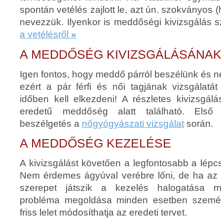
spontán vetélés zajlott le, azt ún. szokványos (
nevezzük. Ilyenkor is meddőségi kivizsgálás
a vetélésről
»
A MEDDŐSÉG KIVIZSGÁLÁSÁNA
Igen fontos, hogy meddő párról beszélünk és n
ezért a pár férfi és női tagjának vizsgálat
időben kell elkezdeni! A részletes kivizsgál
eredetű meddőség alatt található. Első
beszélgetés a
nőgyógyászati vizsgálat
során.
A MEDDŐSÉG KEZELÉSE
A kivizsgálást követően a legfontosabb a lépcs
Nem érdemes ágyúval verébre lőni, de ha az i
szerepet játszik a kezelés halogatása m
probléma megoldása minden esetben személ
friss lelet módosíthatja az eredeti tervet.