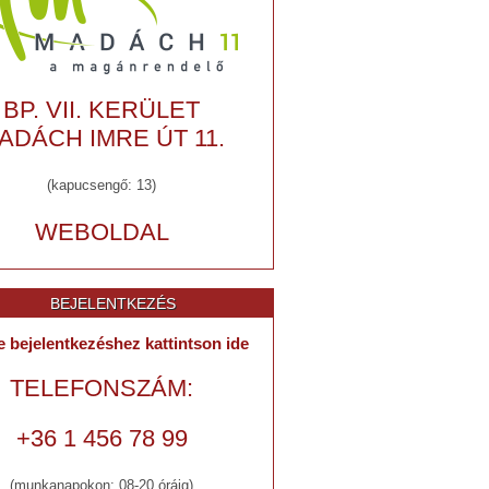
BP. VII. KERÜLET
ADÁCH IMRE ÚT 11.
(kapucsengő: 13)
WEBOLDAL
BEJELENTKEZÉS
e bejelentkezéshez kattintson ide
TELEFONSZÁM:
+36 1 456 78 99
(munkanapokon: 08-20 óráig)