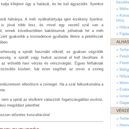
kezelé
 tudja kifejteni úgy a hatását, és be tud ágyazódni. Ilyenkor
» Méhsz
» Kóros
spirál hátránya. A méh nyálkahártyája igen érzékeny ilyenkor,
HSIL
g is jóval több lesz, és mivel egy vezető szál van a
» Hólya
tól, ennek következtében baktériumok juthatnak fel a méh
» Fájd
Ezért gyakoribb a kismedencei gyulladás illetve a petefészek
ALHAS
rében.
» Terh
terhesség a spirált használó nőknél, ez gyakran végződik
» Petef
esség, a spirált vagy hurkot azonnal el kell távolítani. A
» Petef
k az erősebb havi vérzés és vérszivárgás. Egyes férfiaknak
közösülés közben, bár ezen segíthet az orvos a zsineg
» Méhg
» Hólya
» Mióm
endszeresen ellenőrizni a zsineget. Ha a szál felkunkorodna a
» Endom
nie.
» Ismer
 nem a spirál az elsőként választott fogamzásgátlási eszköz,
» Daga
ávú megoldást jelenthet.
VÉRZ
kezzen előzetes konzultációra!
» Terh
» Horm