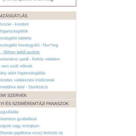
MZÁSGÁTLÁS
óvszer - kondom
 fogamzásgátlók
zásgátló tabletta
zásgátló hüvelygyűrű - Nuv*ring
l - Méhen belüli eszköz
ntartalmú spirál - Kettős védelem
l nem szült nőknek
ény utáni fogamzásgátlás
észetes védekezési módszerek
meddővé tétel - Sterilizáció
EMI SZERVEK
YI ÉS SZEMÉREMTÁJI PANASZOK
ygyulladás
éremtest gyulladásai
zájseb vagy ectropium
Humán papilloma vírus) fertőzés és