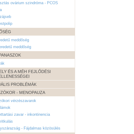
isztás ovárium szindróma - PCOS
a
zájseb
stpolip
ŐSÉG
eredetű meddőség
 eredetű meddőség
PANASZOK
rák
ELY ÉS A MÉH FEJLŐDÉSI
ELLENESSÉGEI
ÁLIS PROBLÉMÁK
OZÓKOR - MENOPAUZA
zókori vérzészavarok
llámok
ettartási zavar - inkontinencia
ritkulás
lyszárazság - Fájdalmas közösülés