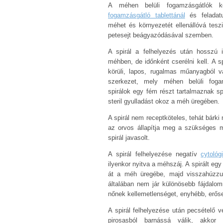
A méhen belüli fogamzásgátlók 
fogamzásgátló tablettánál
és feladat
méhet és környezetét ellenállóvá tesz
petesejt beágyazódásával szemben.
A spirál a felhelyezés után hosszú 
méhben, de időnként cserélni kell.
A s
körüli, lapos, rugalmas műanyagból v
szerkezet, mely méhen belüli fog
spirálok egy fém részt tartalmaznak sp
steril gyulladást okoz a méh üregében.
A spirál nem receptköteles, tehát bárki
az orvos állapítja meg a szükséges 
spirál javasolt.
A spirál felhelyezése negatív
cytológ
ilyenkor nyitva a méhszáj. A spirált e
át a méh üregébe, majd visszahúzzuk
általában nem jár különösebb fájdalo
nőnek kellemetlenséget, enyhébb, erős
A spirál felhelyezése után pecsételő v
pirosasból barnássá válik, akk