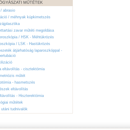
ÓGYÁSZATI MŰTÉTEK
 / abrasio
záció / méhnyak kúpkimetszés
ájplasztika
ettartási zavar műtéti megoldása
eroszkópia / HSK - Méhtükrözés
oszkópia / LSK - Hastükrözés
ezeték átjárhatóság laparoszkóppal -
ertubáció
ilizáció
a eltávolítás - cisztektómia
etriózis műtét
rotómia - hasmetszés
észek eltávolítás
távolítás - Hiszterektómia
ógiai műtétek
 utáni tudnivalók