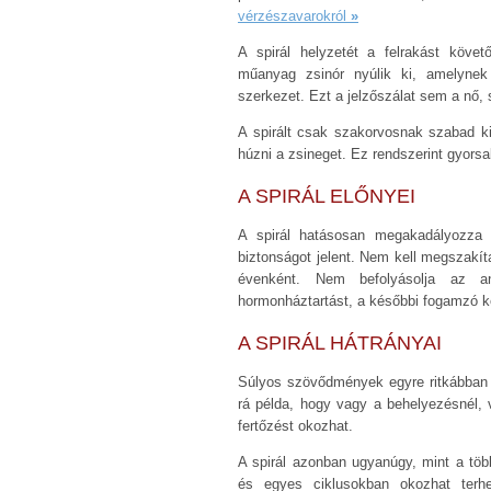
vérzészavarokról
»
A spirál helyzetét a felrakást köve
műanyag zsinór nyúlik ki, amelynek 
szerkezet. Ezt a jelzőszálat sem a nő,
A spirált csak szakorvosnak szabad ki
húzni a zsineget. Ez rendszerint gyors
A SPIRÁL ELŐNYEI
A spirál hatásosan megakadályozza a
biztonságot jelent. Nem kell megszakíta
évenként. Nem befolyásolja az an
hormonháztartást, a későbbi fogamzó 
A SPIRÁL HÁTRÁNYAI
Súlyos szövődmények egyre ritkábban f
rá példa, hogy vagy a behelyezésnél,
fertőzést okozhat.
A spirál azonban ugyanúgy, mint a tö
és egyes ciklusokban okozhat terh