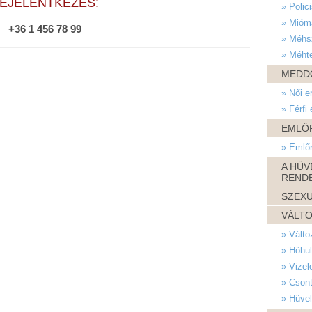
EJELENTKEZÉS:
» Polic
» Mióm
+36 1 456 78 99
» Méhs
» Méhte
MEDD
» Női 
» Férfi
EMLŐ
» Emlő
A HÜV
REND
SZEXU
VÁLT
» Válto
» Hőhu
» Vizel
» Csont
» Hüve