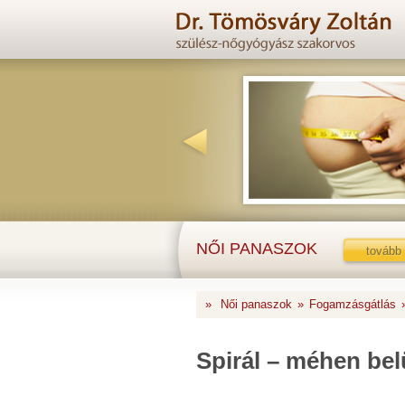
NŐI PANASZOK
tovább
»
Női panaszok
»
Fogamzásgátlás
Spirál – méhen bel