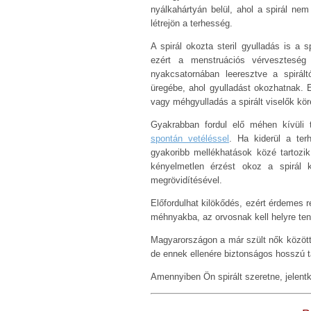
nyálkahártyán belül, ahol a spirál nem
létrejön a terhesség.
A spirál okozta steril gyulladás is a 
ezért a menstruációs vérvesztesé
nyakcsatornában leeresztve a spirál
üregébe, ahol gyulladást okozhatnak. 
vagy méhgyulladás a spirált viselők kö
Gyakrabban fordul elő méhen kívüli 
spontán vetéléssel
. Ha kiderül a terh
gyakoribb mellékhatások közé tartozi
kényelmetlen érzést okoz a spirál 
megrövidítésével.
Előfordulhat kilökődés, ezért érdemes r
méhnyakba, az orvosnak kell helyre ten
Magyarországon a már szült nők között
de ennek ellenére biztonságos hosszú t
Amennyiben Ön spirált szeretne, jelent