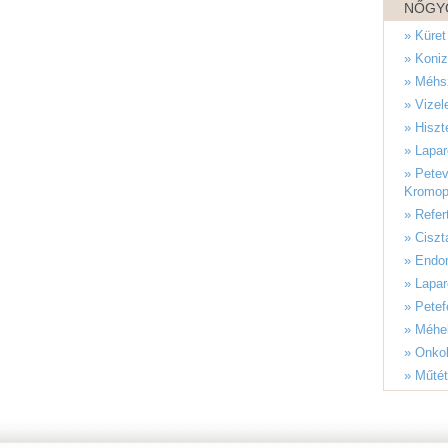
NŐGY
» Küret
» Koni
» Méhsz
» Vizel
» Hiszt
» Lapar
» Petev
Kromop
» Refert
» Ciszt
» Endom
» Lapa
» Petef
» Méhel
» Onkol
» Műtét