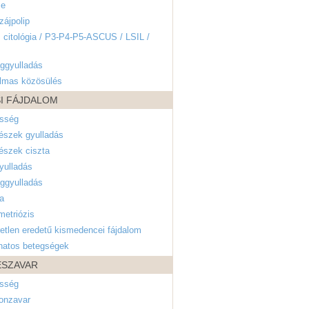
se
ájpolip
 citológia / P3-P4-P5-ASCUS / LSIL /
ggyulladás
almas közösülés
I FÁJDALOM
esség
észek gyulladás
észek ciszta
yulladás
ggyulladás
a
etriózis
etlen eredetű kismedencei fájdalom
natos betegségek
ÉSZAVAR
esség
onzavar