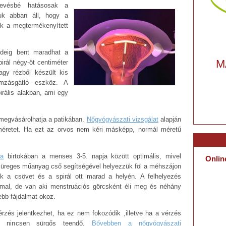
kevésbé hatásosak a
uk abban áll, hogy a
ik a megtermékenyített
ideig bent maradhat a
M
pirál négy-öt centiméter
agy rézből készült kis
amzásgátló eszköz.
A
irális alakban, ami egy
 megvásárolhatja a patikában.
Nőgyógyászati vizsgálat
alapján
méretet. Ha ezt az orvos nem kéri másképp, normál méretű
ia
birtokában a menses 3-5. napja között optimális, mivel
Onlin
gy üreges műanyag cső segítségével helyezzük föl a méhszájon
 a csövet és a spirál ott marad a helyén. A felhelyezés
mmal, de van aki menstruációs görcsként éli meg és néhány
ebb fájdalmat okoz.
érzés jelentkezhet, ha ez nem fokozódik ,illetve ha a vérzés
or nincsen sürgős teendő.
Bővebben a nőgyógyászati