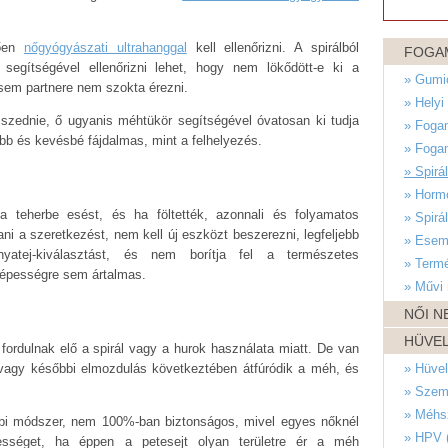
tően
nőgyógyászati ultrahanggal
kell ellenőrizni. A spirálból
FOGA
segítségével ellenőrizni lehet, hogy nem lökődött-e ki a
» Gumi
 sem partnere nem szokta érezni.
» Helyi
szednie, ő ugyanis méhtükör segítségével óvatosan ki tudja
» Fogam
abb és kevésbé fájdalmas, mint a felhelyezés.
» Fogam
» Spirá
» Hormo
 teherbe esést, és ha föltették, azonnali és folyamatos
» Spirá
ni a szeretkezést, nem kell új eszközt beszerezni, legfeljebb
» Esem
yatej-kiválasztást, és nem borítja fel a természetes
» Term
képességre sem ártalmas.
» Művi 
NŐI N
HÜVEL
ordulnak elő a spirál vagy a hurok használata miatt. De van
 vagy későbbi elmozdulás következtében átfúródik a méh, és
» Hüvel
» Szem
» Méhs
bbi módszer, nem 100%-ban biztonságos, mivel egyes nőknél
» HPV (
ességet, ha éppen a petesejt olyan területre ér a méh