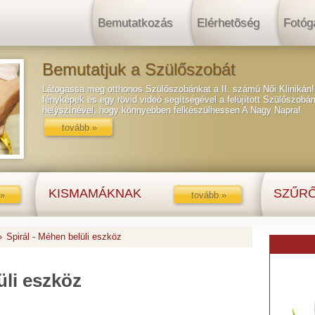
Bemutatkozás
Elérhetõség
Fotóg
Bemutatjuk a Szülőszobát
Látogassa meg otthonos Szülőszobánkat a II. számú Női Klinikán! 
fényképek és egy rövid videó segítségével a felújított Szülőszob
helyszínével, hogy könnyebben felkészülhessen A Nagy Napra!
tovább »
KISMAMÁKNAK
SZŰRŐ
 »
tovább »
»
Spirál - Méhen belüli eszköz
üli eszköz