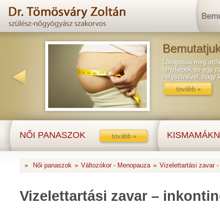
Bemu
Bemutatjuk
Látogassa meg ottho
fényképek és egy rö
helyszínével, hogy
tovább »
NŐI PANASZOK
KISMAMÁKN
tovább »
»
Női panaszok
»
Változókor - Menopauza
»
Vizelettartási zavar -
Vizelettartási zavar – inkonti