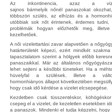
Az inkontinencia, azaz a vizele
sajnos bármelyik nőnél panaszokat okozhat,
többszöri szülés, az elhízás és a hormonhi
utóbbiak sok nőt érintenek, érdemes tudni, h
problémák hogyan előzhetők meg, illetv
kezelhetőek.
A női vizelettartási zavar alapvetően a nőgyóg
határterületét képezi, ezért mindkét szakma 
tapasztalatom szerint a hölgyek előbb keresn
panaszaikkal. Már az általános nőgyógyászat
lehet sejteni a későbbi tüneteket. Ha a méht
hüvelyfal a szülések, illetve a változ
hormonhiányos állapot következtében megsülly
hogy csak idő kérdése a vizelet elcsepegése.
Kezdetben csak tüsszentéskor, köhögéskor
csepeg el a vizelet, de kezeletlen esetekben id
a panaszok. Mindenki el tudja képzelni, hogy