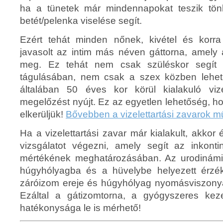
ha a tünetek már mindennapokat teszik tön
betét/pelenka viselése segít.
Ezért tehát minden nőnek, kivétel és korra 
javasolt az intim más néven gáttorna, amely 
meg. Ez tehát nem csak szüléskor segít
tágulásában, nem csak a szex közben lehe
általában 50 éves kor körül kialakuló viz
megelőzést nyújt. Ez az egyetlen lehetőség, h
elkerüljük!
Bővebben a vizelettartási zavarok m
Ha a vizelettartási zavar már kialakult, akko
vizsgálatot végezni, amely segít az inkont
mértékének meghatározásában. Az urodinámiá
húgyhólyagba és a hüvelybe helyezett érzék
záróizom ereje és húgyhólyag nyomásviszony
Ezáltal a gátizomtorna, a gyógyszeres keze
hatékonysága le is mérhető!