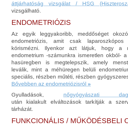
áttjárhatóság vizsgálat / HSG (Hiszterosza
vizsgálható.
ENDOMETRIÓZIS
Az egyik leggyakoribb, meddőséget okoz
endometriózis, amit csak laparoszkópos v
kórismézni. Ilyenkor azt látjuk, hogy a 
endometrium -számunkra ismeretlen okból- a
hasüregben is megtelepszik, amely menst
leválik, mint a méhüregen belüli endometri
speciális, részben műtéti, részben gyógyszeres
Bővebben az endometriózisról
»
Gyulladások,
nőgyógyászati daga
után kialakult elváltozások tarkítják a sze
tárházát.
FUNKCIONÁLIS / MŰKÖDÉSBELI 