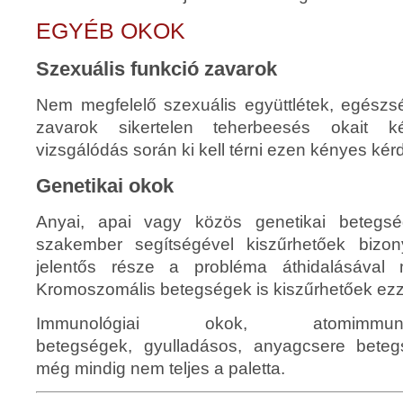
EGYÉB OKOK
Szexuális funkció
zavarok
Nem megfelelő szexuális együttlétek, egészsé
zavarok sikertelen teherbeesés okait k
vizsgálódás során ki kell térni ezen kényes kér
Genetikai okok
Anyai, apai vagy közös genetikai betegsé
szakember segítségével kiszűrhetőek bizo
jelentős része a probléma áthidalásával 
Kromoszomális betegségek is kiszűrhetőek ezz
Immunológiai okok, atomimmuni
betegségek, gyulladásos, anyagcsere betegs
még mindig nem teljes a paletta.