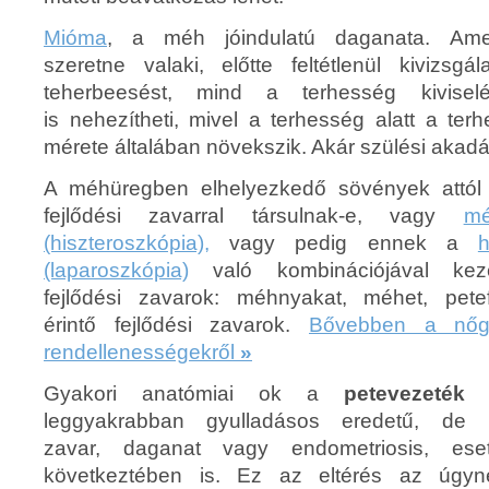
Mióma
, a méh jóindulatú daganata. Ame
szeretne valaki, előtte feltétlenül kivizs
teherbeesést, mind a terhesség kivise
is nehezítheti, mivel a terhesség alatt a te
mérete általában növekszik. Akár szülési akadál
A méhüregben elhelyezkedő sövények attól
fejlődési zavarral társulnak-e, vagy
mé
(hiszteroszkópia),
vagy pedig ennek a
h
(laparoszkópia)
való kombinációjával kezel
fejlődési zavarok: méhnyakat, méhet, petef
érintő fejlődési zavarok.
Bővebben a nőgyó
rendellenességekről
»
Gyakori anatómiai ok a
petevezeték 
leggyakrabban gyulladásos eredetű, de ki
zavar, daganat vagy endometriosis, ese
következtében is. Ez az eltérés az úgy