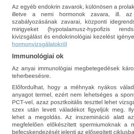
Az egyéb endokrin zavarok, különösen a prolakt
illetve a nemi hormonok zavara, ill. az
szabályozásának zavarai, központi idegrend
mirigyeket (hypotalamusz-hypofizis rend
kivizsgálást és endokrinológiai kezelést igény
hormonvizsgálatokról
Immunológiai
ok
Az anyai immunológiai megbetegedések káro
teherbeesésre.
Előfordulhat, hogy a méhnyak nyákos vála
anyagot termel, ezért nem lehetséges a spon
PCT-vel, azaz posztkoitális teszttel lehet vizs
szex után levett váladékot figyeljük meg. I
lehet a megoldás. Az inszemináció alatt az
megfelelően előkészített spermiumoknak a 
befecskendezését jelenti az elősegített ciklusb