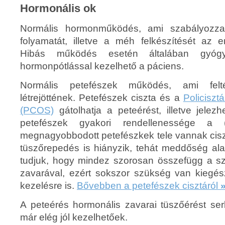
Hormonális ok
Normális hormonműködés, ami szabályozza 
folyamatát, illetve a méh felkészítését az 
Hibás működés esetén általában gyógys
hormonpótlással kezelhető a páciens.
Normális petefészek működés, ami felté
létrejöttének. Petefészek ciszta és a
Policiszt
(PCOS)
gátolhatja a peteérést, illetve jelez
petefészek gyakori rendellenessége 
megnagyobbodott petefészkek tele vannak cisz
tüszőrepedés is hiányzik, tehát meddőség ala
tudjuk, hogy mindez szorosan összefügg a s
zavarával, ezért sokszor szükség van kiegész
kezelésre is.
Bővebben a petefészek cisztáról
A peteérés hormonális zavarai tüszőérést s
már elég jól kezelhetőek.