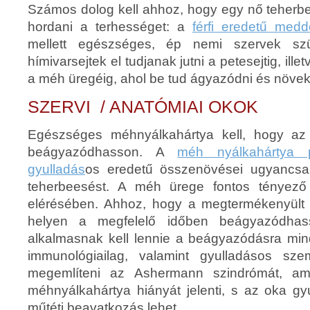
Számos dolog
kell ahhoz, hogy egy nő teherbe
hordani a terhességet: a
férfi eredetű med
mellett egészséges, ép nemi szervek sz
hímivarsejtek el tudjanak jutni a petesejtig, ill
a méh üregéig, ahol be tud ágyazódni és növek
SZERVI / ANATÓMIAI OKOK
Egészséges méhnyálkahártya kell, hogy az 
beágyazódhasson. A
méh nyálkahártya p
gyulladás
os eredetű összenövései ugyancsa
teherbeesést. A méh ürege fontos tényező
elérésében. Ahhoz, hogy a megtermékenyült 
helyen a megfelelő időben beágyazódha
alkalmasnak kell lennie a beágyazódásra min
immunológiailag, valamint gyulladásos szem
megemlíteni az Ashermann szindrómát, am
méhnyálkahártya hiányát jelenti, s az oka gy
műtéti beavatkozás lehet.