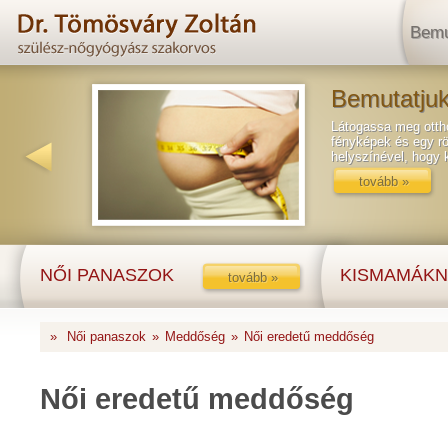
Bemu
Bemutatjuk
Látogassa meg ottho
fényképek és egy rö
helyszínével, hogy
tovább »
NŐI PANASZOK
KISMAMÁKN
tovább »
»
Női panaszok
»
Meddőség
»
Női eredetű meddőség
Női eredetű meddőség